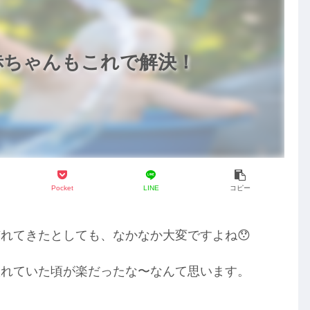
赤ちゃんもこれで解決！
Pocket
LINE
コピー
慣れてき
たとしても、なかなか大変ですよね😯
入れていた頃が楽だったな〜なんて思います。