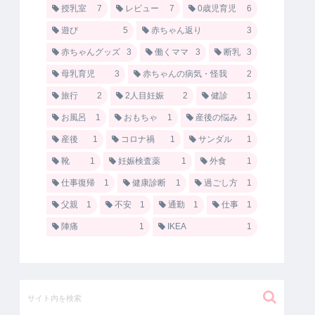
授乳室
7
レビュー
7
0歳児育児
6
遊び
5
赤ちゃん返り
3
赤ちゃんグッズ
3
働くママ
3
断乳
3
母乳育児
3
赤ちゃんの病気・怪我
2
旅行
2
2人目妊娠
2
健診
1
お風呂
1
おもちゃ
1
産後の悩み
1
産後
1
コロナ禍
1
サンダル
1
靴
1
妊娠検査薬
1
外食
1
仕事復帰
1
健康診断
1
過ごし方
1
父親
1
不安
1
通勤
1
仕事
1
陣痛
1
IKEA
1