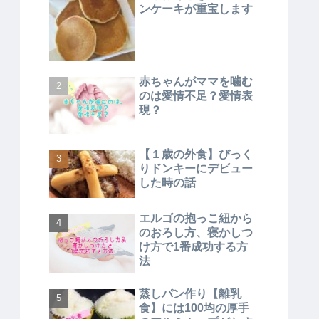
ンケーキが重宝します
赤ちゃんがママを噛む
のは愛情不足？愛情表
現？
【１歳の外食】びっく
りドンキーにデビュー
した時の話
エルゴの抱っこ紐から
のおろし方、寝かしつ
け方で1番成功する方
法
蒸しパン作り【離乳
食】には100均の厚手