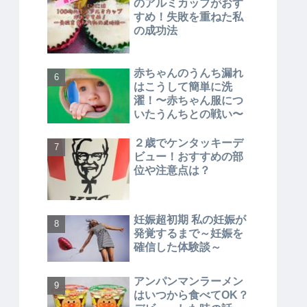
のアルミカップがおす
すめ！失敗を重ねた私
の成功法
赤ちゃんのうんち漏れ
はこうして簡単に洗
濯！〜赤ちゃん服につ
いたうんちとの戦い〜
２歳でケンタッキーデ
ビュー！おすすめの部
位や注意点は？
妊娠超初期 私の妊娠が
発覚するまで～妊娠を
確信した体験談～
アンパンマンラーメン
はいつから食べてOK？